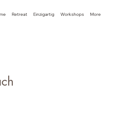
me
Retreat
Einzigartig
Workshops
More
äch