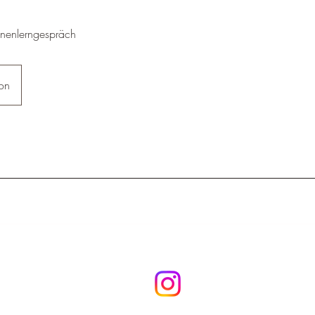
nnenlerngespräch
fon