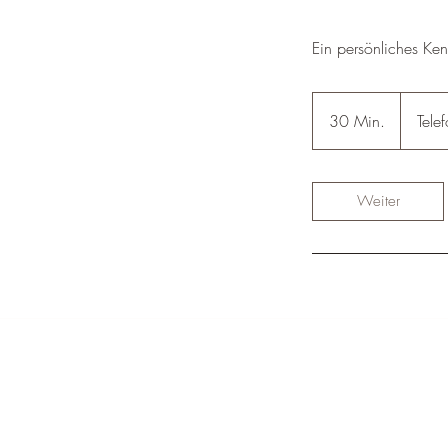
Ein persönliches Ke
30 Min.
3
Tele
0
M
i
Weiter
n
.